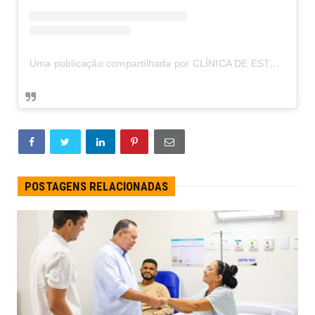
Uma publicação compartilhada por CLÍNICA DE ESTÉTICA EM BRASÍLIA (@belaesteticaavancadaa)
POSTAGENS RELACIONADAS