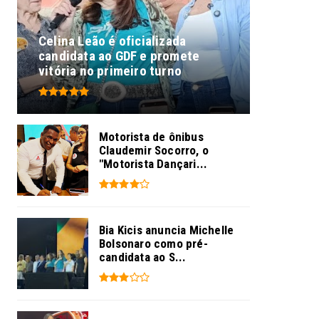
Celina Leão é oficializada
candidata ao GDF e promete
vitória no primeiro turno
Motorista de ônibus
Claudemir Socorro, o
"Motorista Dançari...
Bia Kicis anuncia Michelle
Bolsonaro como pré-
candidata ao S...