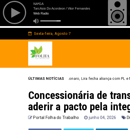
Sexta-feira, Agosto 7
spar vice de Bolsonaro, Lira fecha aliança com PL e Marina vai ao Senado
ÚLTIMAS NOTÍCIAS
Concessionária de trans
aderir a pacto pela int
Portal Folha do Trabalho
junho 04, 2026
D