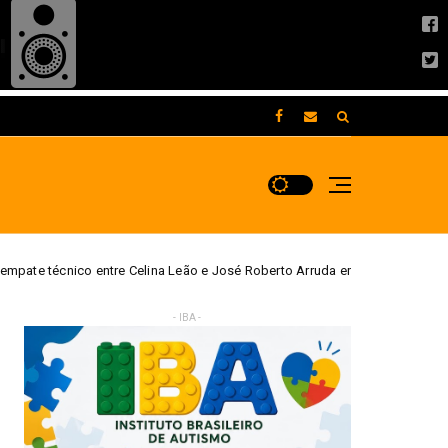
 Celina Leão e José Roberto Arruda em eventual segundo turno no DF
- IBA -