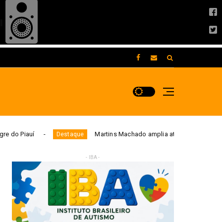
Martins Machado amplia atuação política com foco em esporte, ações 
- IBA -