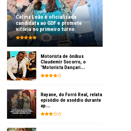
Celina Leão é oficializada
candidata ao GDF e promete
vitória no primeiro turno
Motorista de ônibus
Claudemir Socorro, o
"Motorista Dançari...
Rayane, do Forró Real, relata
episódio de assédio durante
ap...